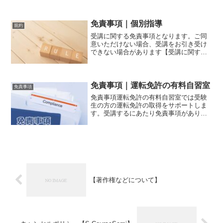
免責事項｜個別指導
規約
受講に関する免責事項となります。ご同
意いただけない場合、受講をお引き受け
できない場合があります【受講に関する
免責事項】１、個別指導のため、各自の
能力に合わせ指導する学習ですので、ほ
かの方と指導方法や進行手順に差異があ
る場合があります。２、２...
免責事項｜運転免許の有料自習室
免責事項
免責事項運転免許の有料自習室では受験
生の方の運転免許の取得をサポートしま
す。受講するにあたり免責事項がありま
すので、ご確認いただき受講してくださ
い。受講された場合は免責事項に同意し
たとみなします。①当講習で使用する問
題は運転免許センターで実...
【著作権などについて】