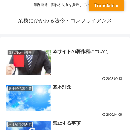
業務運営に関わる法令を掲示しています
Translate »
業務にかかわる法令・コンプライアンス
本サイトの著作権について
日本語以外で受験する場合
2023.09.13
基本理念
原付免許試験対策
2020.04.09
禁止する事項
原付免許試験対策