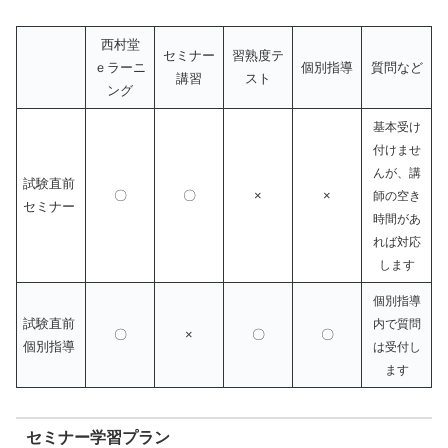
西村堂
セミナー
習熟度テ
ｅラーニ
個別指導
質問など
講習
スト
ング
基本受け
付けませ
んが、講
試験直前
〇
〇
×
×
師の空き
セミナー
時間があ
れば対応
します
個別指導
試験直前
内で質問
〇
×
〇
〇
個別指導
は受付し
ます
セミナー学習プラン