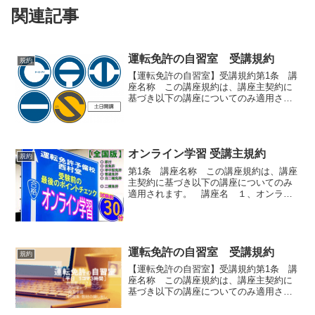
関連記事
運転免許の自習室 受講規約
規約
【運転免許の自習室】受講規約第1条 講
座名称 この講座規約は、講座主契約に
基づき以下の講座についてのみ適用され
ます。 講座名 運転免許の自習室第2
条 講座の適用する運転免許種類 この
講座は以下の免許試験に関してのみ提供
されています。原付免許...
オンライン学習 受講主規約
規約
第1条 講座名称 この講座規約は、講座
主契約に基づき以下の講座についてのみ
適用されます。 講座名 １、オンライ
ン学習（グループ講習）２、S-
CourseOnline Pre(エスコースオンライ
ン プレ)S-Course Online Pre...
運転免許の自習室 受講規約
規約
【運転免許の自習室】受講規約第1条 講
座名称 この講座規約は、講座主契約に
基づき以下の講座についてのみ適用され
ます。 講座名 運転免許の自習室第2
条 講座の適用する運転免許種類 この