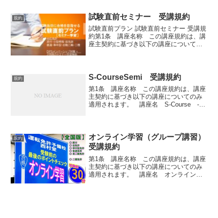
講座は以下の免許試験に関してのみ提供
されています。原付免許...
試験直前セミナー 受講規約
規約
試験直前プラン 試験直前セミナー 受講規
約第1条 講座名称 この講座規約は、講
座主契約に基づき以下の講座についての
み適用されます。 講座名 試験直前セ
ミナー第2条 講座の適用する運転免許種
類 この講座は以下の免許試験に関して
のみ提供されてい...
S-CourseSemi 受講規約
規約
第1条 講座名称 この講座規約は、講座
主契約に基づき以下の講座についてのみ
適用されます。 講座名 S-Course -
semi第2条 講座の適用する運転免許種
類 この講座は以下の免許試験に関して
のみ提供されています。 原付 仮免 普通
車 自...
オンライン学習（グループ講習）
規約
受講規約
第1条 講座名称 この講座規約は、講座
主契約に基づき以下の講座についてのみ
適用されます。 講座名 オンライン学
習（グループ講習）第2条 講座の適用す
る運転免許種類 この講座は以下の免許
試験に関してのみ提供されています。 原
付 仮免 準中型 ...