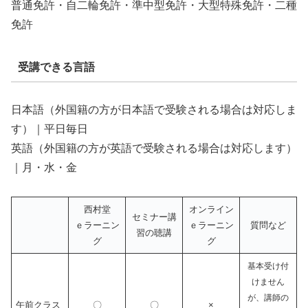
普通免許・自二輪免許・準中型免許・大型特殊免許・二種
免許
受講できる言語
日本語（外国籍の方が日本語で受験される場合は対応しま
す）｜平日毎日
英語（外国籍の方が英語で受験される場合は対応します）
｜月・水・金
西村堂
オンライン
セミナー講
ｅラーニン
ｅラーニン
質問など
習の聴講
グ
グ
基本受け付
けません
が、講師の
午前クラス
〇
〇
×